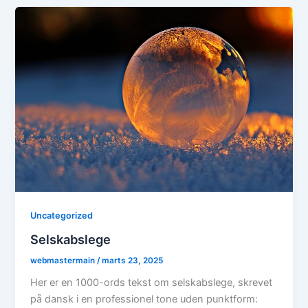
Uncategorized
Selskabslege
webmastermain
/
marts 23, 2025
Her er en 1000-ords tekst om selskabslege, skrevet
på dansk i en professionel tone uden punktform: