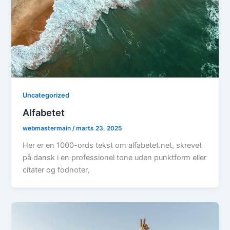
Uncategorized
Alfabetet
webmastermain
/
marts 23, 2025
Her er en 1000-ords tekst om alfabetet.net, skrevet
på dansk i en professionel tone uden punktform eller
citater og fodnoter,