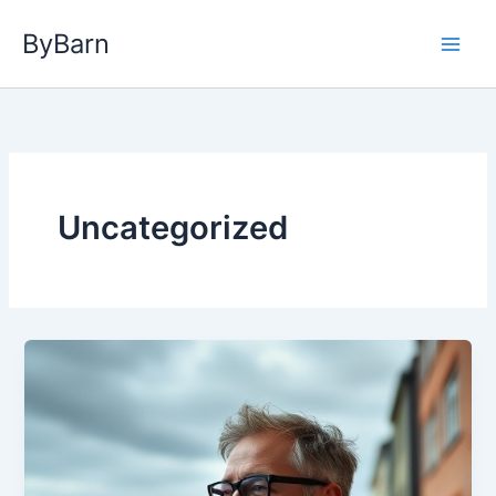
Gå
ByBarn
til
indholdet
Uncategorized